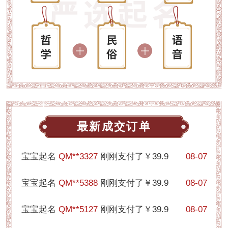
宝宝起名
QM**8207
刚刚支付了
￥39.9
08-07
宝宝起名
QM**6894
刚刚支付了
￥39.9
08-07
宝宝起名
QM**8252
刚刚支付了
￥39.9
08-07
最新成交订单
宝宝起名
QM**3327
刚刚支付了
￥39.9
08-07
宝宝起名
QM**5388
刚刚支付了
￥39.9
08-07
宝宝起名
QM**5127
刚刚支付了
￥39.9
08-07