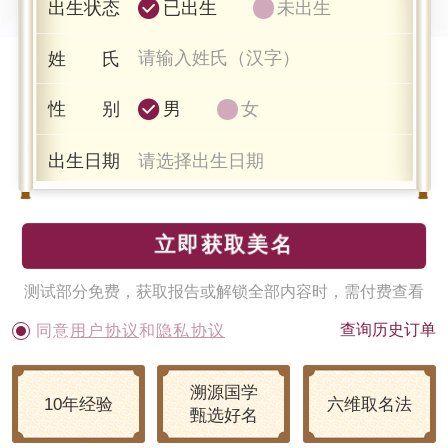
出生状态
已出生
未出生
姓 氏
性 别
男
女
出生日期
请选择出生日期
立即获取美名
测试部分免费，获取报告或解锁全部内容时，需付费查看
查询历史订单
同意
用户协议
和
隐私协议
溯源国学
10年经验
六维取名法
甄选好名