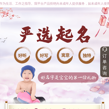
生活、工作之指导。我平台产品拒绝向未成年人提供服务，如未成年人使用且造
订
单
咨
询